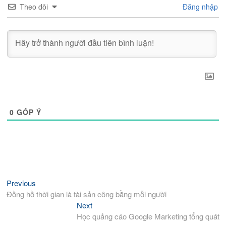
Theo dõi
Đăng nhập
0
GÓP Ý
Điều
Previous
Previous
hướng
post:
Đồng hồ thời gian là tài sản công bằng mỗi người
bài
Next
Next
viết
post:
Học quảng cáo Google Marketing tổng quát