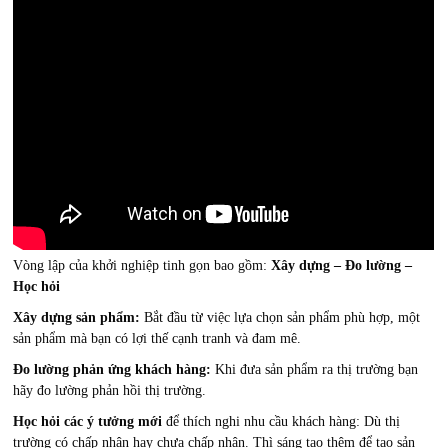
Vòng lập của khởi nghiệp tinh gọn bao gồm:
Xây dựng – Đo lường –
Học hỏi
Xây dựng sản phẩm:
Bắt đầu từ việc lựa chọn sản phẩm phù hợp, một
sản phẩm mà bạn có lợi thế cạnh tranh và đam mê.
Đo lường phản ứng khách hàng:
Khi đưa sản phẩm ra thị trường bạn
hãy đo lường phản hồi thị trường.
Học hỏi các ý tưởng mới
để thích nghi nhu cầu khách hàng: Dù thị
trường có chấp nhận hay chưa chấp nhận. Thì sáng tạo thêm để tạo sản