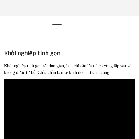
Học kinh
XÂY DỰNG HỆ THỐNG KINH
DOANH TỰ ĐỘNG
doanh |
Marketing
Online |
Khởi nghiệp tinh gọn
Quản trị –
Khởi nghiệp tinh gọn rất đơn giản, bạn chỉ cần làm theo vòng lặp sau và
không được từ bỏ. Chắc chắn bạn sẽ kinh doanh thành công.
Công Nghệ