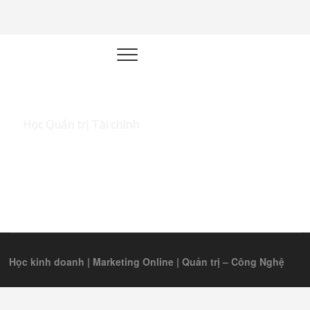
Học kinh
XÂY DỰNG HỆ THỐNG KINH
DOANH TỰ ĐỘNG
doanh |
Marketing
Online |
Học Quản trị Tài chính
Quản trị –
Công Nghệ
Học kinh doanh | Marketing Online | Quản trị – Công Nghệ