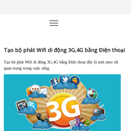
Học kinh
XÂY DỰNG HỆ THỐNG KINH
DOANH TỰ ĐỘNG
doanh |
Marketing
Online |
Tạo bộ phát Wifi di động 3G,4G bằng Điện thoại
Quản trị –
Tạo bộ phát Wifi di động 3G,4G bằng Điện thoại đây là một mẹo rất
quan trọng trong cuộc sống.
Công Nghệ