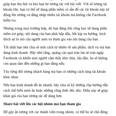
giúp bạn thu hút và kéo bạn bè tương tác với bài viết. Với số lượng tài
khoản lớn, bạn có thể sử dụng phần mềm có sẵn để các tài khoản này tự
động lên tường và đăng nhập nhiều tài khoản mà không cần Facebook
kiểm tra.
Nhưng trong mọi trường hợp, dù bạn đăng thủ công hay sử dụng phần
mềm trợ giúp, nội dung của bạn phải hấp dẫn, bắt kịp xu hướng, kích
thích sự tò mò của người xem và tham gia vào nội dung của bạn. .
Tốt nhất bạn nên chia sẻ một cách tự nhiên về sản phẩm, dịch vụ mà bạn
đang kinh doanh. Hãy nhớ rằng, quảng cáo quá tràn lan sẽ tràn ngập
Facebook và khiến mọi người cảm thấy khó chịu, lâu dần, họ sẽ không
còn quan tâm đến những gì bạn đăng nữa.
Tùy từng đối tượng khách hàng mà bạn có những cách tăng tài khoản
khác nhau.
Nếu bạn kinh doanh đồ ăn nhanh, hãy chia sẻ kỹ những clip hướng dẫn
cách chế biến món ăn hoặc những công thức độc đáo. Điều này sẽ giúp
khán giả của bạn tương tác dễ dàng hơn.
Share bài viết lên các hội nhóm mà bạn tham gia
Để gây ấn tượng với các thành viên trong nhóm, có thể họ sẽ chủ động