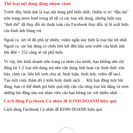
Thể loại nội dung đăng nhàm chán
Trước đây, hình ảnh là loại nội dung phổ biến nhất, chiếm vị trí “đầu tàu”
trên trang news feed trong số tất cả các loại nội dung, nhưng hiện nay,
“thời thế” đã thay đổi do thuật toán của Facebook thay đổi, tỷ lệ xuất hiện
của hình ảnh Đang rơi.
Ngoài ra, xét về độ phủ tự nhiên, video ngắn này hiện là loại bài tốt nhất.
Ngoài ra, các bài đăng có chứa liên kết đến bản xem trước của hình ảnh
lớn 484 × 252 cũng sẽ rất phổ biến.
Vì vậy, khi kinh doanh trên trang cá nhân của mình, bạn không nên chỉ
đăng tải 1-2 loại nội dung mà nên vận dụng linh hoạt các hình thức văn
bản, chèn các liên kết web chia sẻ, bình luận, hình ảnh, video để tạo1.
Tạo một cuộc thăm dò ý kiến ​​hoặc danh sách … Khi bạn đăng một bài
đăng, bạn có thể đánh giá hiệu quả tiếp cận của từng loại bài đăng và xem
những bài đăng nào mà nhân viên của bạn tương tác với nhiều nhất …
Cách dùng Facebook Cá nhân để KINH DOANH hiệu quả
Cách dùng Facebook Cá nhân để KINH DOANH hiệu quả