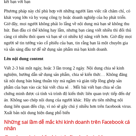
kết bạn với bạn
Phương pháp này chỉ phù hợp với những người làm việc rất chăm chỉ, có
khát vọng lớn và hy vọng công ty hoặc doanh nghiệp của họ phát triển.
Giờ đây, mọi người không phải lo lắng về nội dung mà bạn sẽ không thu
hút. Ban đầu có thể không hay lắm, nhưng bạn càng viết nhiều thì đối thủ
càng có nhiều thói quen và bạn sẽ có nhiều kỹ năng viết hơn. Giờ đây mọi
người sẽ tin tưởng vào cổ phiếu của bạn, tin rằng bạn là một chuyên gia
và sẵn sàng đầu tư để sử dụng sản phẩm mà bạn kinh doanh.
Lên nội dung content
Viết 2-3 bài một ngày, hoặc 3 lần trong 2 ngày. Nội dung chia sẻ kinh
nghiệm, hướng dẫn sử dụng sản phẩm, chia sẻ kiến ​​thức… Không đăng
tải nội dung bán hàng thuần túy mà ngầm và gián tiếp lồng ghép sản
phẩm của bạn vào các bài viết chia sẻ. . Mỗi bài viết bạn chia sẻ cần
chứng minh được cá tính và trình độ kiến ​​thức liên quan trực tiếp đến dự
án. Không sao chép nội dung của người khác. Hãy ưu tiên những nội
dung liên quan đến clip, vì nó sẽ gây chú ý nhiều hơn trên facebook virus.
Xuất bản nội dung hiện đang phổ biến
Những sai lầm dễ mắc khi kinh doanh trên Facebook cá
nhân