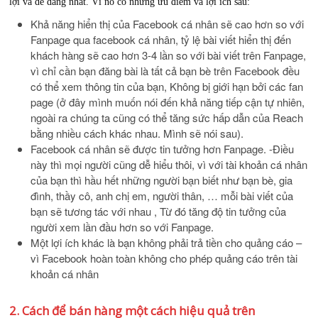
lợi và dễ dàng nhất. Vì nó có những ưu điểm và lợi ích sau:
Khả năng hiển thị của Facebook cá nhân sẽ cao hơn so với
Fanpage qua facebook cá nhân, tỷ lệ bài viết hiển thị đến
khách hàng sẽ cao hơn 3-4 lần so với bài viết trên Fanpage,
vì chỉ cần bạn đăng bài là tất cả bạn bè trên Facebook đều
có thể xem thông tin của bạn, Không bị giới hạn bởi các fan
page (ở đây mình muốn nói đến khả năng tiếp cận tự nhiên,
ngoài ra chúng ta cũng có thể tăng sức hấp dẫn của Reach
bằng nhiều cách khác nhau. Mình sẽ nói sau).
Facebook cá nhân sẽ được tin tưởng hơn Fanpage. -Điều
này thì mọi người cũng dễ hiểu thôi, vì với tài khoản cá nhân
của bạn thì hầu hết những người bạn biết như bạn bè, gia
đình, thầy cô, anh chị em, người thân, … mỗi bài viết của
bạn sẽ tương tác với nhau , Từ đó tăng độ tin tưởng của
người xem lần đầu hơn so với Fanpage.
Một lợi ích khác là bạn không phải trả tiền cho quảng cáo –
vì Facebook hoàn toàn không cho phép quảng cáo trên tài
khoản cá nhân
2.
Cách để bán hàng một cách hiệu quả trên