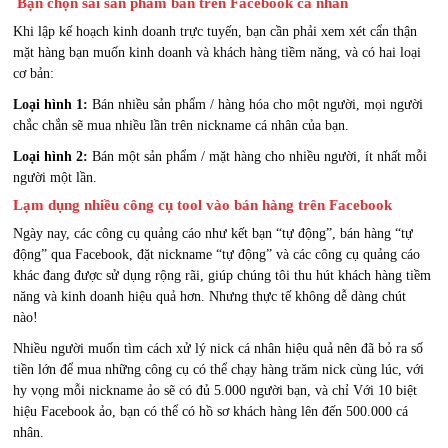
Bạn chọn sai sản phẩm bán trên Facebook cá nhân
Khi lập kế hoạch kinh doanh trực tuyến, bạn cần phải xem xét cẩn thận
mặt hàng bạn muốn kinh doanh và khách hàng tiềm năng, và có hai loại
cơ bản:
Loại hình 1:
Bán nhiều sản phẩm / hàng hóa cho một người, mọi người
chắc chắn sẽ mua nhiều lần trên nickname cá nhân của bạn.
Loại hình 2:
Bán một sản phẩm / mặt hàng cho nhiều người, ít nhất mỗi
người một lần.
Lạm dụng nhiều công cụ tool vào bán hàng trên Facebook
Ngày nay, các công cụ quảng cáo như kết bạn “tự động”, bán hàng “tự
động” qua Facebook, đặt nickname “tự động” và các công cụ quảng cáo
khác đang được sử dụng rộng rãi, giúp chúng tôi thu hút khách hàng tiềm
năng và kinh doanh hiệu quả hơn. Nhưng thực tế không dễ dàng chút
nào!
Nhiều người muốn tìm cách xử lý nick cá nhân hiệu quả nên đã bỏ ra số
tiền lớn để mua những công cụ có thể chạy hàng trăm nick cùng lúc, với
hy vọng mỗi nickname ảo sẽ có đủ 5.000 người bạn, và chỉ Với 10 biệt
hiệu Facebook ảo, bạn có thể có hồ sơ khách hàng lên đến 500.000 cá
nhân.