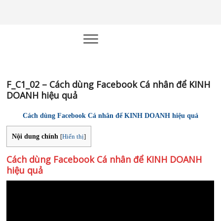
Học kinh
XÂY DỰNG HỆ THỐNG KINH
DOANH TỰ ĐỘNG
doanh |
Marketing
Online |
F_C1_02 – Cách dùng Facebook Cá nhân để KINH
DOANH hiệu quả
Quản trị –
Cách dùng Facebook Cá nhân để KINH DOANH hiệu quả
Công Nghệ
Nội dung chính
[
Hiển thị
]
Cách dùng Facebook Cá nhân để KINH DOANH
hiệu quả