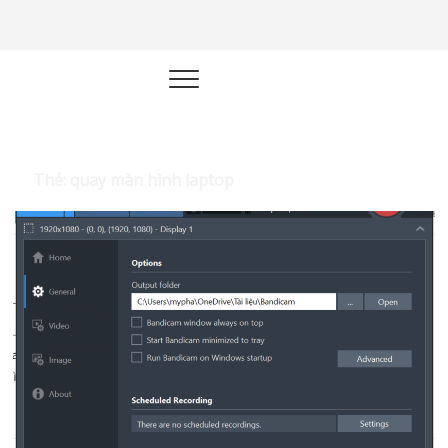
Học kinh
XÂY DỰNG HỆ THỐNG KINH
DOANH TỰ ĐỘNG
doanh |
Marketing
Online |
Thẻ:
quay màn hình laptop
Quản trị –
Công Nghệ