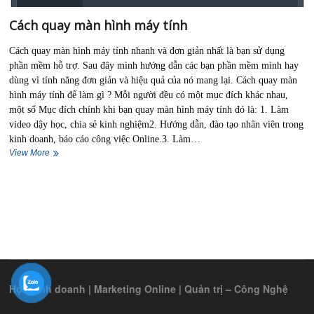
Cách quay màn hình máy tính
Cách quay màn hình máy tính nhanh và đơn giản nhất là bạn sử dụng
phần mềm hỗ trợ. Sau đây mình hướng dẫn các bạn phần mềm mình hay
dùng vì tính năng đơn giản và hiệu quả của nó mang lại. Cách quay màn
hình máy tính để làm gì ? Mỗi người đều có một mục đích khác nhau,
một số Mục đích chính khi bạn quay màn hình máy tính đó là: 1. Làm
video dậy học, chia sẻ kinh nghiệm2. Hướng dẫn, đào tạo nhân viên trong
kinh doanh, báo cáo công việc Online.3. Làm…
Cách
View More
quay
màn
hình
máy
tính
Học kinh doanh | Marketing Online | Quản trị – Công Nghệ