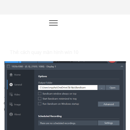
Học kinh
XÂY DỰNG HỆ THỐNG KINH
DOANH TỰ ĐỘNG
doanh |
Marketing
Online |
Thẻ:
cách quay màn hình win 10
Quản trị –
Công Nghệ