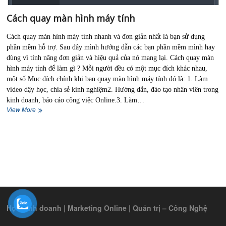
Cách quay màn hình máy tính
Cách quay màn hình máy tính nhanh và đơn giản nhất là bạn sử dụng
phần mềm hỗ trợ. Sau đây mình hướng dẫn các bạn phần mềm mình hay
dùng vì tính năng đơn giản và hiệu quả của nó mang lại. Cách quay màn
hình máy tính để làm gì ? Mỗi người đều có một mục đích khác nhau,
một số Mục đích chính khi bạn quay màn hình máy tính đó là: 1. Làm
video dậy học, chia sẻ kinh nghiệm2. Hướng dẫn, đào tạo nhân viên trong
kinh doanh, báo cáo công việc Online.3. Làm…
Cách
View More
quay
màn
hình
máy
tính
Học kinh doanh | Marketing Online | Quản trị – Công Nghệ